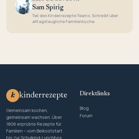
Sam Spirig
Teil des Kinderrezepte-Teams. Schreibt über
alltagstaugliche Familienküche.
Direktlinks
kinderrezepte
k
Blog
Gemeinsam kochen,
Forum
gemeinsam wachsen. Über
1806 erprobte Rezepte für
Familien – vom Beikoststart
bis zur Schulkind-Lunchbox.