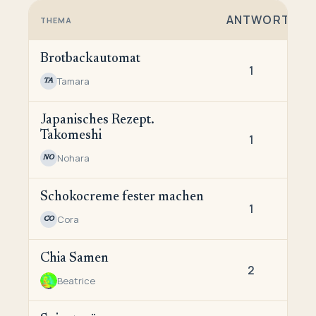
ANTWORTEN
THEMA
Brotbackautomat
1
Tamara
TA
Japanisches Rezept.
Takomeshi
1
Nohara
NO
Schokocreme fester machen
1
Cora
CO
Chia Samen
2
Beatrice