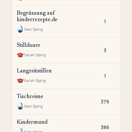
Begrüssung auf
kinderrezepte.de
1
Sam Spirig
Stilldauer
3
Sarah Spirig
Langzeitstillen
1
Sarah Spirig
Tischreime
379
Sam Spirig
Kindermund
386
Sam Spirig