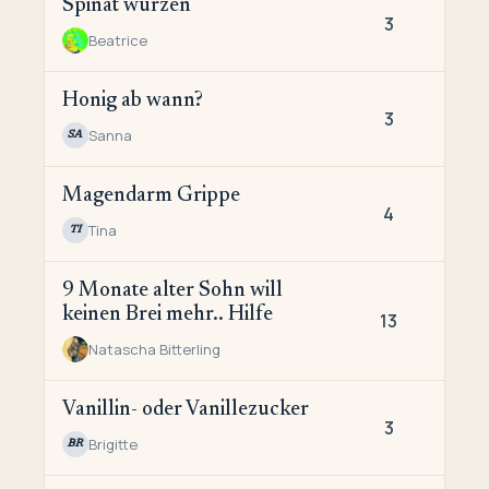
Spinat würzen
3
Beatrice
Honig ab wann?
3
Sanna
SA
Magendarm Grippe
4
Tina
TI
9 Monate alter Sohn will
keinen Brei mehr.. Hilfe
13
Natascha Bitterling
Vanillin- oder Vanillezucker
3
Brigitte
BR