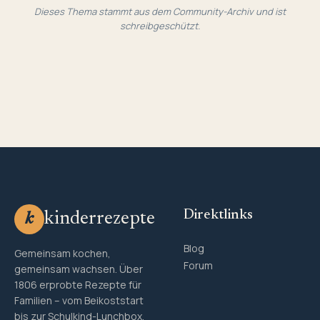
Dieses Thema stammt aus dem Community-Archiv und ist
schreibgeschützt.
Direktlinks
kinderrezepte
k
Blog
Gemeinsam kochen,
Forum
gemeinsam wachsen. Über
1806 erprobte Rezepte für
Familien – vom Beikoststart
bis zur Schulkind-Lunchbox.