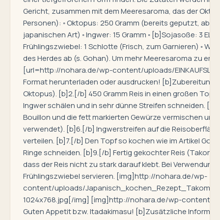
Gericht, zusammen mit dem Meeresaroma, das der Oktopus 
Personen): ◦ Oktopus: 250 Gramm (bereits geputzt, aber 
japanischen Art) ◦ Ingwer: 15 Gramm ◦ [b]Sojasoße: 3 EL[/b]
Frühlingszwiebel: 1 Schlotte (Frisch, zum Garnieren) ◦ Wa
des Herdes ab (s. Gohan). Um mehr Meeresaroma zu erhal
[url=http://nohara.de/wp-content/uploads/EINKAUFSLIST
Format herunterladen oder ausdrucken! [b]Zubereitung[/b]
Oktopus). [b]2.[/b] 450 Gramm Reis in einen großen Topf g
Ingwer schälen und in sehr dünne Streifen schneiden. [b]4
Bouillon und die fett markierten Gewürze vermischen und 
verwendet). [b]6.[/b] Ingwerstreifen auf die Reisoberfl
verteilen. [b]7.[/b] Den Topf so kochen wie im Artikel Goh
Ringe schneiden. [b]9.[/b] Fertig gekochter Reis (Takome
dass der Reis nicht zu stark darauf klebt. Bei Verwendung
Frühlingszwiebel servieren. [img]http://nohara.de/wp-
content/uploads/Japanisch_kochen_Rezept_Takomeshi_O
1024x768.jpg[/img] [img]http://nohara.de/wp-content/
Guten Appetit bzw. Itadakimasu! [b]Zusätzliche Informa