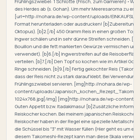
Frühlingszwiebel: 1 Schlotte (Frisch, zum Garnieren) ◦ Wa
des Herdes ab (s. Gohan). Um mehr Meeresaroma zu erhal
[url=http://nohara.de/wp-content/uploads/EINKAUFSLIST
Format herunterladen oder ausdrucken! [b]Zubereitung[/b]
Oktopus). [b]2.[/b] 450 Gramm Reis in einen großen Topf g
Ingwer schälen und in sehr dünne Streifen schneiden. [b]4
Bouillon und die fett markierten Gewürze vermischen und 
verwendet). [b]6.[/b] Ingwerstreifen auf die Reisoberfl
verteilen. [b]7.[/b] Den Topf so kochen wie im Artikel Goh
Ringe schneiden. [b]9.[/b] Fertig gekochter Reis (Takome
dass der Reis nicht zu stark darauf klebt. Bei Verwendung
Frühlingszwiebel servieren. [img]http://nohara.de/wp-
content/uploads/Japanisch_kochen_Rezept_Takomeshi_O
1024x768.jpg[/img] [img]http://nohara.de/wp-content/
Guten Appetit bzw. Itadakimasu! [b]Zusätzliche Informa
Reiskocher kochen. Bei meinem japanischen Reiskocher w
Reiskocher haben in der Regel eine spezielle Metallschüs
die Schüssel bis "3" mit Wasser füllen (Hier geht es um ein
diesem Takomeshi-Rezept kann man diese Skala verwenden. W