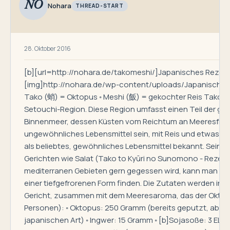
NO
Nohara
THREAD-START
28. Oktober 2016
[b][url=http://nohara.de/takomeshi/]Japanisches Rezept. 
[img]http://nohara.de/wp-content/uploads/Japanisch_
Tako (蛸) = Oktopus ◦ Meshi (飯) = gekochter Reis Takomeshi
Setouchi-Region. Diese Region umfasst einen Teil der grö
Binnenmeer, dessen Küsten vom Reichtum an Meeresfrücht
ungewöhnliches Lebensmittel sein, mit Reis und etwas In
als beliebtes, gewöhnliches Lebensmittel bekannt. Sein krä
Gerichten wie Salat (Tako to Kyūri no Sunomono - Rezept i
mediterranen Gebieten gern gegessen wird, kann man es 
einer tiefgefrorenen Form finden. Die Zutaten werden in 
Gericht, zusammen mit dem Meeresaroma, das der Oktopus 
Personen): ◦ Oktopus: 250 Gramm (bereits geputzt, aber 
japanischen Art) ◦ Ingwer: 15 Gramm ◦ [b]Sojasoße: 3 EL[/b]