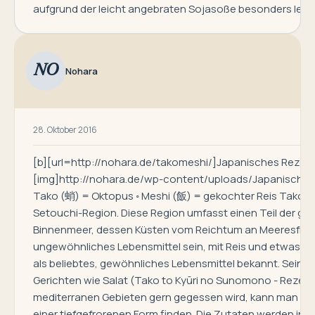
aufgrund der leicht angebraten Sojasoße besonders lecker
NO
Nohara
28. Oktober 2016
[b][url=http://nohara.de/takomeshi/]Japanisches Rezept. 
[img]http://nohara.de/wp-content/uploads/Japanisch_
Tako (蛸) = Oktopus ◦ Meshi (飯) = gekochter Reis Takomeshi
Setouchi-Region. Diese Region umfasst einen Teil der grö
Binnenmeer, dessen Küsten vom Reichtum an Meeresfrücht
ungewöhnliches Lebensmittel sein, mit Reis und etwas In
als beliebtes, gewöhnliches Lebensmittel bekannt. Sein krä
Gerichten wie Salat (Tako to Kyūri no Sunomono - Rezept i
mediterranen Gebieten gern gegessen wird, kann man es 
einer tiefgefrorenen Form finden. Die Zutaten werden in 