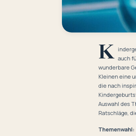
K
inderg
auch fü
wunderbare Gel
Kleinen eine un
die nach insp
Kindergeburtst
Auswahl des Th
Ratschläge, di
Themenwahl: 