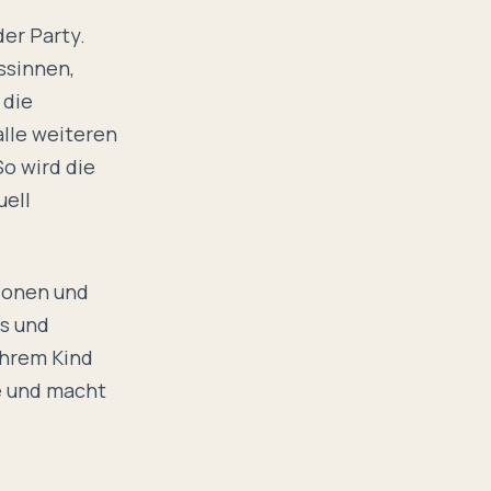
der Party.
ssinnen,
 die
alle weiteren
So wird die
uell
tionen und
es und
Ihrem Kind
e und macht