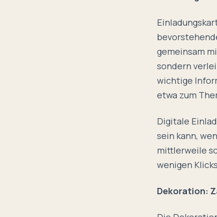
Einladungskar
bevorstehenden
gemeinsam mit 
sondern verlei
wichtige Info
etwa zum Them
Digitale Einla
sein kann, wen
mittlerweile s
wenigen Klick
Dekoration: 
Die Dekoration