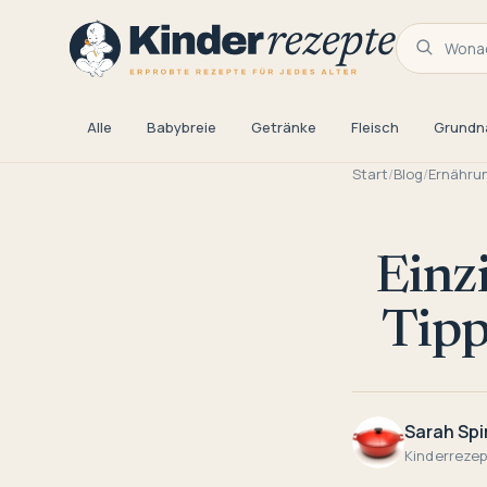
Wonac
Alle
Babybreie
Getränke
Fleisch
Grundn
Start
/
Blog
/
Ernähru
Einz
Tipp
Sarah Spi
Kinderreze