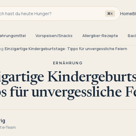
h hast du heute Hunger?
Home
B
⌘K
ahrungsmittel
Vorspeisen/Snacks
Allergiker-Rezepte
Bac
ng
/
Einzigartige Kindergeburtstage: Tipps für unvergessliche Feiern
ERNÄHRUNG
igartige Kindergeburts
s für unvergessliche F
rig
pte-Team