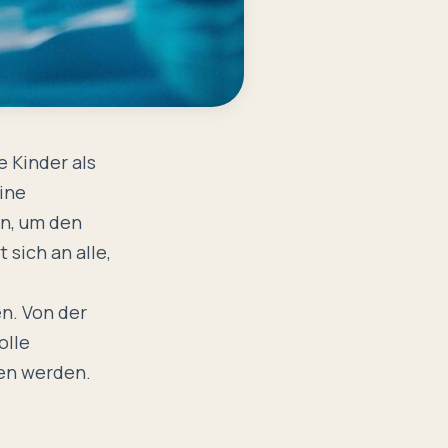
e Kinder als
eine
en, um den
 sich an alle,
n. Von der
olle
hen werden.