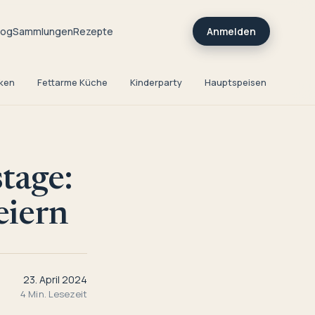
log
Sammlungen
Rezepte
Anmelden
ken
Fettarme Küche
Kinderparty
Hauptspeisen
Kreat
tage:
eiern
23. April 2024
4 Min. Lesezeit