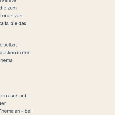
 die zum
 Tönen von
ils, die das
e selbst
hdecken in den
 Thema
dern auch auf
der
Thema an – bei