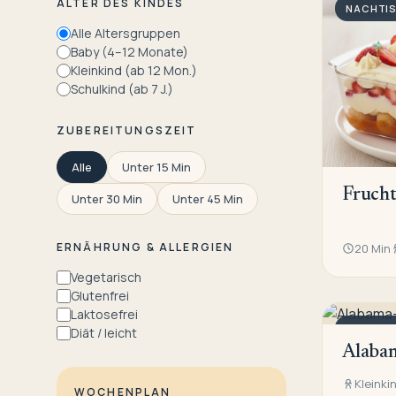
ALTER DES KINDES
NACHTI
Alle Altersgruppen
Baby (4–12 Monate)
Kleinkind (ab 12 Mon.)
Schulkind (ab 7 J.)
ZUBEREITUNGSZEIT
Alle
Unter 15 Min
Frucht
Unter 30 Min
Unter 45 Min
ERNÄHRUNG & ALLERGIEN
20 Min
Vegetarisch
Glutenfrei
Laktosefrei
NACHTI
Diät / leicht
Alaba
Kleinki
WOCHENPLAN