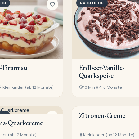
SCH
NACHTISCH
-Tiramisu
Erdbeer-Vanille-
Quarkspeise
Kleinkinder (ab 12 Monate)
10 Min
4-6 Monate
SCH
Zitronen-Creme
NACHTISCH
ma-Quarkcreme
nder (ab 12 Monate)
Kleinkinder (ab 12 Monate)