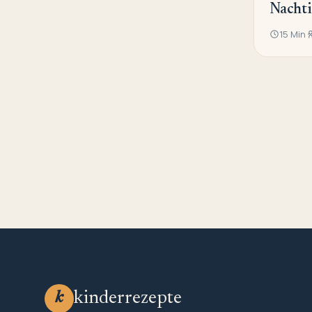
Nachti
15 Min
kinderrezepte
k