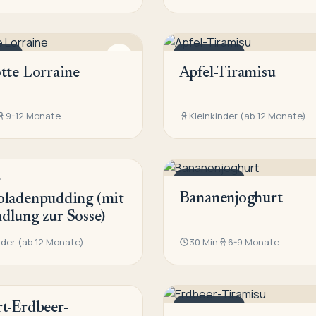
SCH
NACHTISCH
tte Lorraine
Apfel-Tiramisu
9-12 Monate
Kleinkinder (ab 12 Monate)
r
SCH
NACHTISCH
Bananenjoghurt
oladenpudding (mit
lung zur Sosse)
nder (ab 12 Monate)
30 Min
6-9 Monate
t-Erdbeer-
SCH
NACHTISCH