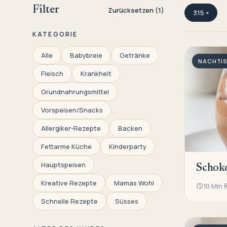
Filter
Zurücksetzen (1)
315 ×
KATEGORIE
Alle
Babybreie
Getränke
NACHTI
Fleisch
Krankheit
Grundnahrungsmittel
Vorspeisen/Snacks
Allergiker-Rezepte
Backen
Fettarme Küche
Kinderparty
Hauptspeisen
Schok
Kreative Rezepte
Mamas Wohl
10 Min
Schnelle Rezepte
Süsses