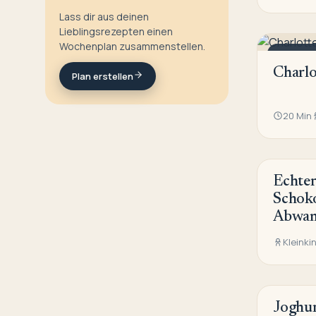
Lass dir aus deinen
Lieblingsrezepten einen
Wochenplan zusammenstellen.
NACHTI
Charlo
Plan erstellen
20 Min
Echte
NACHTI
Schok
Abwand
Kleinki
Joghur
NACHTI