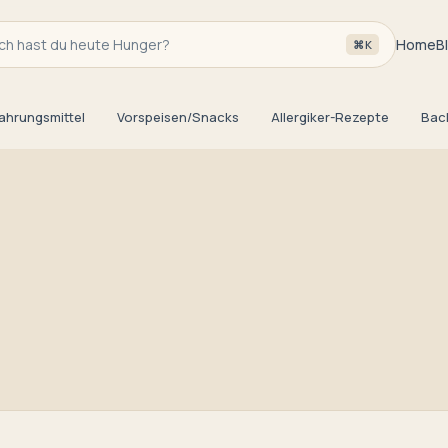
h hast du heute Hunger?
Home
B
⌘K
ahrungsmittel
Vorspeisen/Snacks
Allergiker-Rezepte
Bac