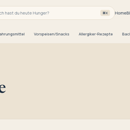
h hast du heute Hunger?
Home
B
⌘K
ahrungsmittel
Vorspeisen/Snacks
Allergiker-Rezepte
Bac
e