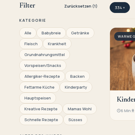
Filter
Zurücksetzen (1)
334 ×
KATEGORIE
Alle
Babybreie
Getränke
WARME 
Fleisch
Krankheit
Grundnahrungsmittel
Vorspeisen/Snacks
Allergiker-Rezepte
Backen
Fettarme Küche
Kinderparty
Hauptspeisen
Kinde
Kreative Rezepte
Mamas Wohl
6 Min
Schnelle Rezepte
Süsses