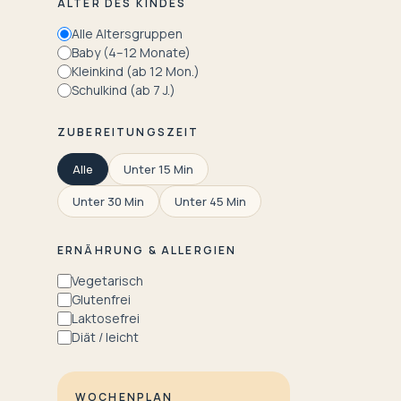
ALTER DES KINDES
Alle Altersgruppen
Baby (4–12 Monate)
Kleinkind (ab 12 Mon.)
Schulkind (ab 7 J.)
ZUBEREITUNGSZEIT
Alle
Unter 15 Min
Unter 30 Min
Unter 45 Min
ERNÄHRUNG & ALLERGIEN
Vegetarisch
Glutenfrei
Laktosefrei
Diät / leicht
WOCHENPLAN