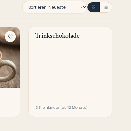
Trinkschokolade
WARME GETRÄNKE
Kleinkinder (ab 12 Monate)