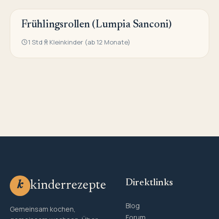
Frühlingsrollen (Lumpia Sanconi)
ASIATISCHE KÜCHE
1 Std
Kleinkinder (ab 12 Monate)
Direktlinks
kinderrezepte
k
Blog
Gemeinsam kochen,
Forum