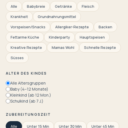
Alle
Babybreie
Getränke
Fleisch
Krankheit
Grundnahrungsmittel
Vorspeisen/Snacks
Allergiker-Rezepte
Backen
Fettarme Küche
Kinderparty
Hauptspeisen
Kreative Rezepte
Mamas Wohl
Schnelle Rezepte
Süsses
ALTER DES KINDES
Alle Altersgruppen
Baby (4–12 Monate)
Kleinkind (ab 12 Mon.)
Schulkind (ab 7 J.)
ZUBEREITUNGSZEIT
Alle
Unter 15 Min
Unter 30 Min
Unter 45 Min