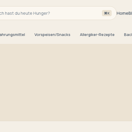
h hast du heute Hunger?
Home
B
⌘K
ahrungsmittel
Vorspeisen/Snacks
Allergiker-Rezepte
Bac