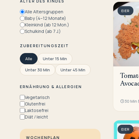
ALTER DES KINDES
EIER
Alle Altersgruppen
Baby (4–12 Monate)
Kleinkind (ab 12 Mon.)
Schulkind (ab 7 J.)
ZUBEREITUNGSZEIT
Alle
Unter 15 Min
Unter 30 Min
Unter 45 Min
Tomat
Avoca
ERNÄHRUNG & ALLERGIEN
Vegetarisch
30 Min
Glutenfrei
Laktosefrei
Diät / leicht
EIER
WOCHENPLAN