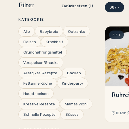
Filter
Zurücksetzen (1)
387 ×
KATEGORIE
Alle
Babybreie
Getränke
EIER
Fleisch
Krankheit
Grundnahrungsmittel
Vorspeisen/Snacks
Allergiker-Rezepte
Backen
Fettarme Küche
Kinderparty
Hauptspeisen
Rührei
Kreative Rezepte
Mamas Wohl
10 Min
Schnelle Rezepte
Süsses