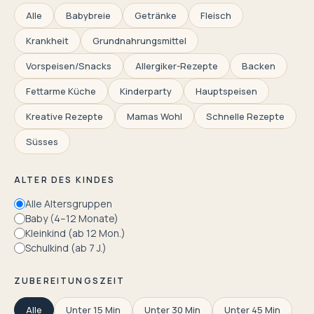
Alle
Babybreie
Getränke
Fleisch
Krankheit
Grundnahrungsmittel
Vorspeisen/Snacks
Allergiker-Rezepte
Backen
Fettarme Küche
Kinderparty
Hauptspeisen
Kreative Rezepte
Mamas Wohl
Schnelle Rezepte
Süsses
ALTER DES KINDES
Alle Altersgruppen
Baby (4–12 Monate)
Kleinkind (ab 12 Mon.)
Schulkind (ab 7 J.)
ZUBEREITUNGSZEIT
Alle
Unter 15 Min
Unter 30 Min
Unter 45 Min