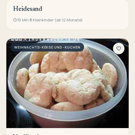
Heidesand
WEIHNACHTS-KEKSE UND -KUCHEN
15 Min
Kleinkinder (ab 12 Monate)
WEIHNACHTS-KEKSE UND -KUCHEN