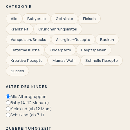
KATEGORIE
Alle
Babybreie
Getränke
Fleisch
Krankheit
Grundnahrungsmittel
Vorspeisen/Snacks
Allergiker-Rezepte
Backen
Fettarme Küche
Kinderparty
Hauptspeisen
Kreative Rezepte
Mamas Wohl
Schnelle Rezepte
Süsses
ALTER DES KINDES
Alle Altersgruppen
Baby (4–12 Monate)
Kleinkind (ab 12 Mon.)
Schulkind (ab 7 J.)
ZUBEREITUNGSZEIT