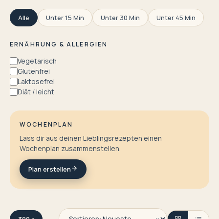
Alle
Unter 15 Min
Unter 30 Min
Unter 45 Min
ERNÄHRUNG & ALLERGIEN
Vegetarisch
Glutenfrei
Laktosefrei
Diät / leicht
WOCHENPLAN
Lass dir aus deinen Lieblingsrezepten einen
Wochenplan zusammenstellen.
Plan erstellen
399 ×