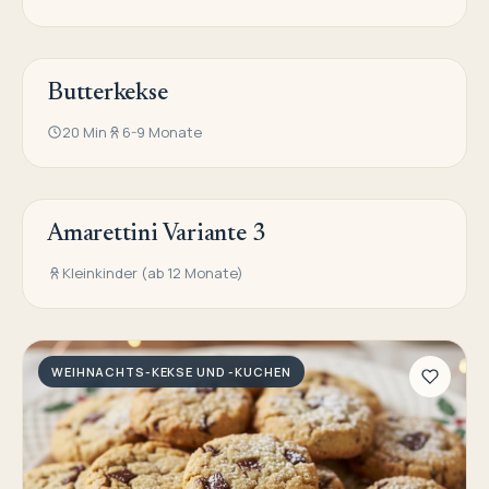
Butterkekse
WEIHNACHTS-KEKSE UND -KUCHEN
20 Min
6-9 Monate
Amarettini Variante 3
WEIHNACHTS-KEKSE UND -KUCHEN
Kleinkinder (ab 12 Monate)
WEIHNACHTS-KEKSE UND -KUCHEN