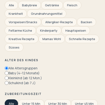
Alle
Babybreie
Getränke
Fleisch
Krankheit
Grundnahrungsmittel
Vorspeisen/Snacks
Allergiker-Rezepte
Backen
Fettarme Küche
Kinderparty
Hauptspeisen
Kreative Rezepte
Mamas Wohl
Schnelle Rezepte
Süsses
ALTER DES KINDES
Alle Altersgruppen
Baby (4–12 Monate)
Kleinkind (ab 12 Mon.)
Schulkind (ab 7 J.)
ZUBEREITUNGSZEIT
Alle
Unter 15 Min
Unter 30 Min
Unter 45 Min