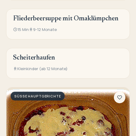
Fliederbeersuppe mit Omaklümpchen
SÜSSE HAUPTGERICHTE
15 Min
9-12 Monate
Scheiterhaufen
SÜSSE HAUPTGERICHTE
Kleinkinder (ab 12 Monate)
SÜSSE HAUPTGERICHTE