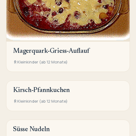
Magerquark-Griess-Auflauf
Kleinkinder (ab 12 Monate)
Kirsch-Pfannkuchen
SÜSSE HAUPTGERICHTE
Kleinkinder (ab 12 Monate)
Süsse Nudeln
SÜSSE HAUPTGERICHTE