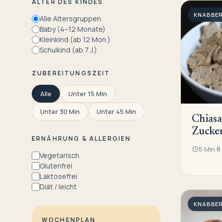
ALTER DES KINDES
KNABBER
Alle Altersgruppen
Baby (4–12 Monate)
Kleinkind (ab 12 Mon.)
Schulkind (ab 7 J.)
ZUBEREITUNGSZEIT
Alle
Unter 15 Min
Unter 30 Min
Unter 45 Min
Chias
Zucke
ERNÄHRUNG & ALLERGIEN
5 Min
Vegetarisch
Glutenfrei
Laktosefrei
Diät / leicht
KNABBER
WOCHENPLAN