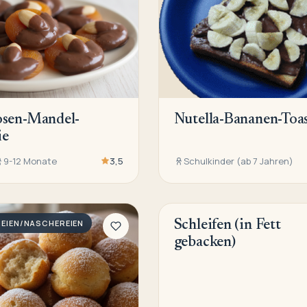
osen-Mandel-
Nutella-Bananen-Toa
ie
9-12 Monate
3,5
Schulkinder (ab 7 Jahren)
EIEN/NASCHEREIEN
Schleifen (in Fett
KNABBEREIEN/NASCHEREIEN
gebacken)