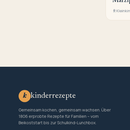
Marzip
Kleinki
kinderrezepte
k
Gemeinsam kochen, gemeinsam wachsen. Über
1806 erprobte Rezepte für Familien – vom
Beikoststart bis zur Schulkind-Lunchbox.