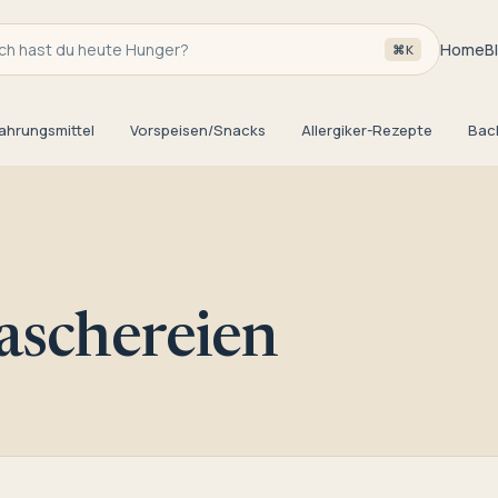
h hast du heute Hunger?
Home
B
⌘K
ahrungsmittel
Vorspeisen/Snacks
Allergiker-Rezepte
Bac
aschereien