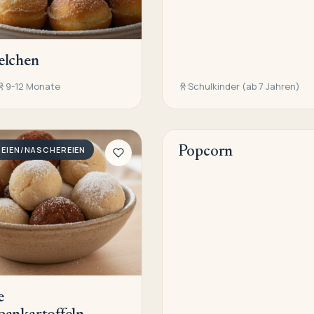
elchen
9-12 Monate
Schulkinder (ab 7 Jahren)
EIEN/NASCHEREIEN
Popcorn
KNABBEREIEN/NASCHEREIEN
e