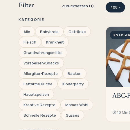
Filter
Zurücksetzen (1)
408 ×
KATEGORIE
Alle
Babybreie
Getränke
KNABBER
Fleisch
Krankheit
Grundnahrungsmittel
Vorspeisen/Snacks
Allergiker-Rezepte
Backen
Fettarme Küche
Kinderparty
Hauptspeisen
ABC-Fr
Kreative Rezepte
Mamas Wohl
40 Min
Schnelle Rezepte
Süsses