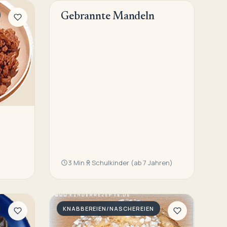
Gebrannte Mandeln
KNABBEREIEN/NASCHEREIEN
3 Min
Schulkinder (ab 7 Jahren)
KNABBEREIEN/NASCHEREIEN