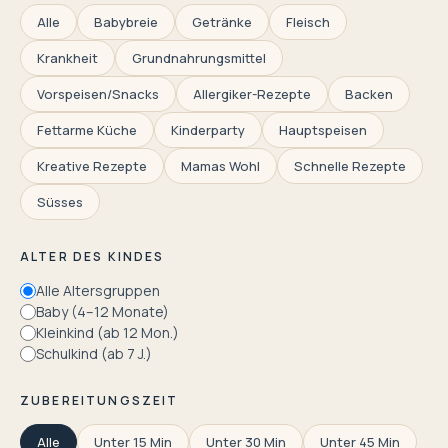
Alle
Babybreie
Getränke
Fleisch
Krankheit
Grundnahrungsmittel
Vorspeisen/Snacks
Allergiker-Rezepte
Backen
Fettarme Küche
Kinderparty
Hauptspeisen
Kreative Rezepte
Mamas Wohl
Schnelle Rezepte
Süsses
ALTER DES KINDES
Alle Altersgruppen
Baby (4–12 Monate)
Kleinkind (ab 12 Mon.)
Schulkind (ab 7 J.)
ZUBEREITUNGSZEIT
Alle
Unter 15 Min
Unter 30 Min
Unter 45 Min