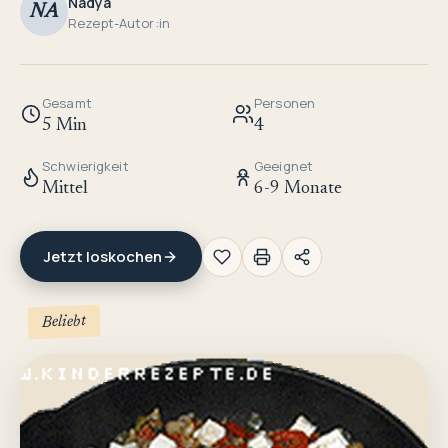
Nadya
NA
Rezept-Autor:in
Gesamt
Personen
5 Min
4
Schwierigkeit
Geeignet
Mittel
6-9 Monate
Jetzt loskochen
Beliebt