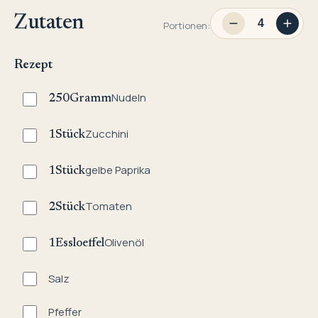
Zutaten
Portionen:
Rezept
Nudeln
250
Gramm
Zucchini
1
Stück
gelbe Paprika
1
Stück
Tomaten
2
Stück
Olivenöl
1
Essloeffel
Salz
Pfeffer