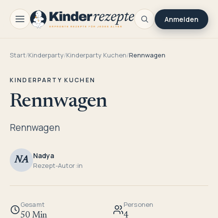
Anmelden
Start
/
Kinderparty
/
Kinderparty Kuchen
/
Rennwagen
KINDERPARTY KUCHEN
Rennwagen
Rennwagen
Nadya
NA
Rezept-Autor:in
Gesamt
Personen
50 Min
4