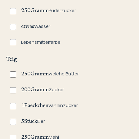
Puderzucker
250
Gramm
Wasser
etwas
Lebensmittelfarbe
Teig
weiche Butter
250
Gramm
Zucker
200
Gramm
Vanillinzucker
1
Paeckchen
Eier
5
Stück
Mehl
250
Gramm