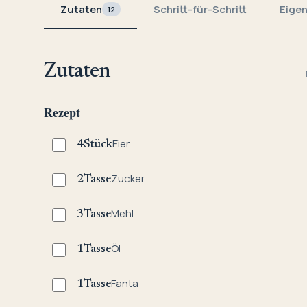
Zutaten
Schritt-für-Schritt
Eige
12
Zutaten
Rezept
Eier
4
Stück
Zucker
2
Tasse
Mehl
3
Tasse
Öl
1
Tasse
Fanta
1
Tasse