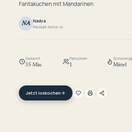
Fantakuchen mit Mandarinen
Nadya
NA
Rezept-Autor:in
Gesamt
Personen
Schwierig
35 Min
1
Mittel
Jetzt loskochen