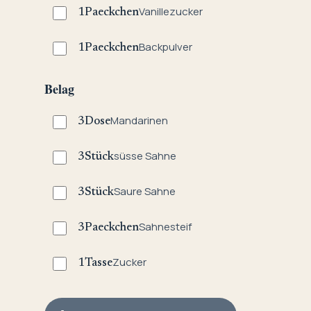
Vanillezucker
1
Paeckchen
Backpulver
1
Paeckchen
Belag
Mandarinen
3
Dose
süsse Sahne
3
Stück
Saure Sahne
3
Stück
Sahnesteif
3
Paeckchen
Zucker
1
Tasse