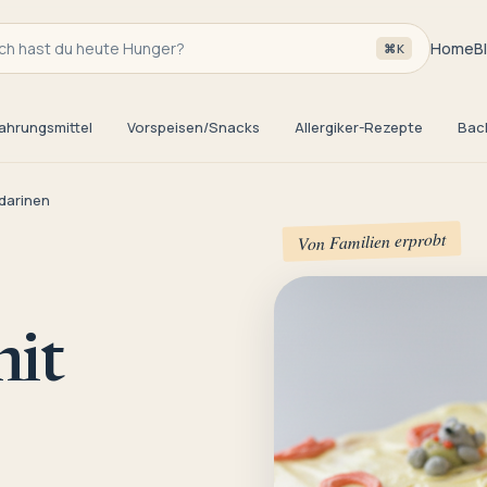
h hast du heute Hunger?
Home
B
⌘K
ahrungsmittel
Vorspeisen/Snacks
Allergiker-Rezepte
Bac
darinen
Von Familien erprobt
it