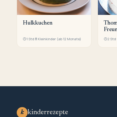
Hulkkuchen
Thom
Freu
1 Std
Kleinkinder (ab 12 Monate)
2 Std
kinderrezepte
k