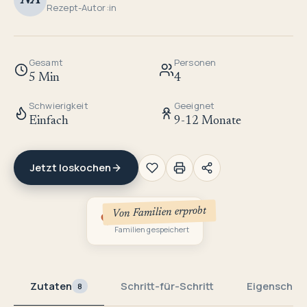
NA
Rezept-Autor:in
Gesamt
Personen
5 Min
4
Schwierigkeit
Geeignet
Einfach
9-12 Monate
Jetzt loskochen
Von Familien erprobt
1
Familien gespeichert
Zutaten
Schritt-für-Schritt
Eigenschaf
8