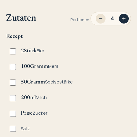
Zutaten
Portionen:
Rezept
Eier
2
Stück
Mehl
100
Gramm
Speisestärke
50
Gramm
Milch
200
ml
Zucker
Prise
Salz