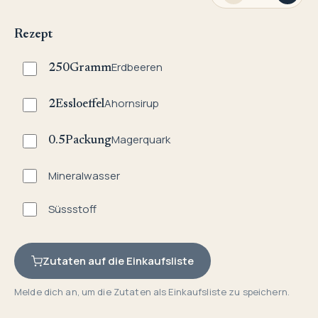
Rezept
Erdbeeren
250
Gramm
Ahornsirup
2
Essloeffel
Magerquark
0.5
Packung
Mineralwasser
Süssstoff
Zutaten auf die Einkaufsliste
Melde dich an, um die Zutaten als Einkaufsliste zu speichern.