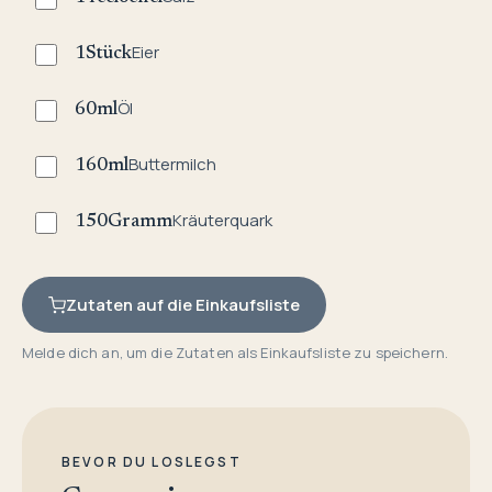
Eier
1
Stück
Öl
60
ml
Buttermilch
160
ml
Kräuterquark
150
Gramm
Zutaten auf die Einkaufsliste
Melde dich an, um die Zutaten als Einkaufsliste zu speichern.
BEVOR DU LOSLEGST