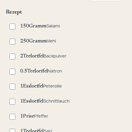
Rezept
Salami
150
Gramm
Mehl
250
Gramm
Backpulver
2
Teeloeffel
Natron
0.5
Teeloeffel
Petersilie
1
Essloeffel
Schnittlauch
1
Essloeffel
Pfeffer
1
Prise
Salz
1
Teeloeffel