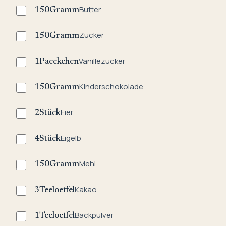
Butter
150
Gramm
Zucker
150
Gramm
Vanillezucker
1
Paeckchen
Kinderschokolade
150
Gramm
Eier
2
Stück
Eigelb
4
Stück
Mehl
150
Gramm
Kakao
3
Teeloeffel
Backpulver
1
Teeloeffel