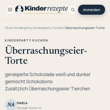
Anmelden
Start
/
Kinderparty
/
Kinderparty Kuchen
/
Überraschungseier-Torte
KINDERPARTY KUCHEN
Überraschungseier-
Torte
geraspelte Schokolade weiß und dunkel
gemischt Schokobons.
Zusätzlich:Überraschungseier Tierchen
Nadya
NA
Rezept-Autor:in