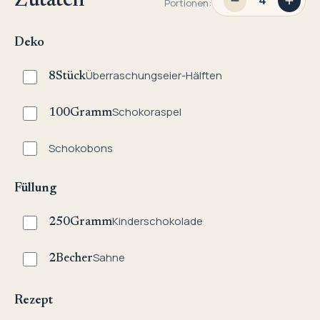
Zutaten
Portionen:
Deko
Überraschungseier-Hälften
8
Stück
Schokoraspel
100
Gramm
Schokobons
Füllung
Kinderschokolade
250
Gramm
Sahne
2
Becher
Rezept