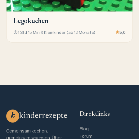
Legokuchen
1 Std 15 Min
Kleinkinder (ab 12 Monate)
5,0
Direktlinks
kinderrezepte
k
Blog
Gemeinsam kochen,
Forum
gemeinsam wachsen. Über