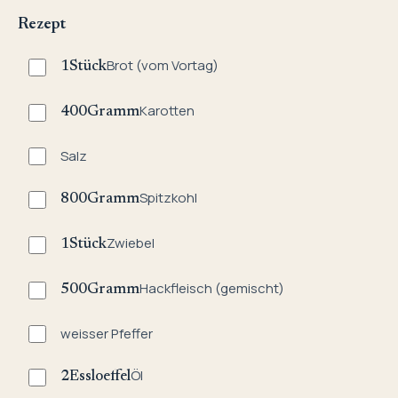
Rezept
Brot (vom Vortag)
1
Stück
Karotten
400
Gramm
Salz
Spitzkohl
800
Gramm
Zwiebel
1
Stück
Hackfleisch (gemischt)
500
Gramm
weisser Pfeffer
Öl
2
Essloeffel