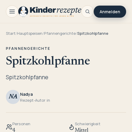
Anmelden
Start
/
Hauptspeisen
/
Pfannengerichte
/
Spitzkohlpfanne
PFANNENGERICHTE
Spitzkohlpfanne
Spitzkohlpfanne
Nadya
NA
Rezept-Autor:in
Personen
Schwierigkeit
4
Mittel