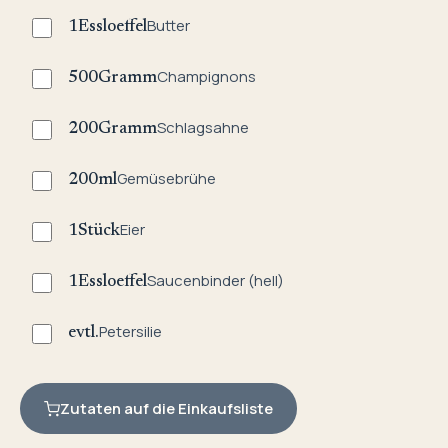
Butter
1
Essloeffel
Champignons
500
Gramm
Schlagsahne
200
Gramm
Gemüsebrühe
200
ml
Eier
1
Stück
Saucenbinder (hell)
1
Essloeffel
Petersilie
evtl.
Zutaten auf die Einkaufsliste