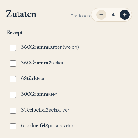
Zutaten
Portionen:
Rezept
Butter (weich)
360
Gramm
Zucker
360
Gramm
Eier
6
Stück
Mehl
300
Gramm
Backpulver
3
Teeloeffel
Speisestärke
6
Essloeffel