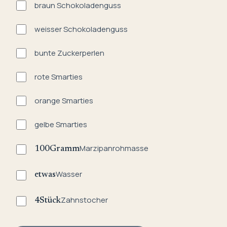
braun Schokoladenguss
weisser Schokoladenguss
bunte Zuckerperlen
rote Smarties
orange Smarties
gelbe Smarties
Marzipanrohmasse
100
Gramm
Wasser
etwas
Zahnstocher
4
Stück