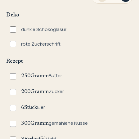
Deko
dunkle Schokoglasur
rote Zuckerschrift
Rezept
Butter
250
Gramm
Zucker
200
Gramm
Eier
6
Stück
gemahlene Nüsse
300
Gramm
Mehl