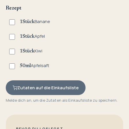
Rezept
Banane
1
Stück
Apfel
1
Stück
Kiwi
1
Stück
Apfelsaft
50
ml
Zutaten auf die Einkaufsliste
Melde dich an, um die Zutaten als Einkaufsliste zu speichern.
BEVOR DU LOSLEGST