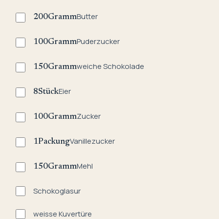
Butter
200
Gramm
Puderzucker
100
Gramm
weiche Schokolade
150
Gramm
Eier
8
Stück
Zucker
100
Gramm
Vanillezucker
1
Packung
Mehl
150
Gramm
Schokoglasur
weisse Kuvertüre