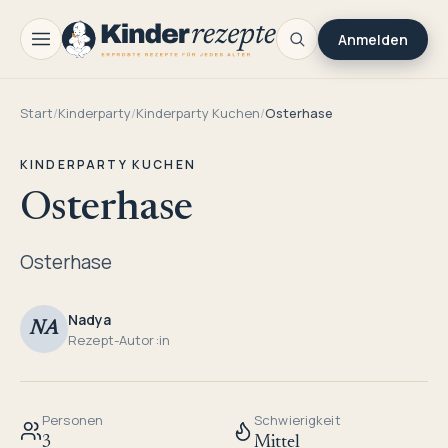
Anmelden
Start
/
Kinderparty
/
Kinderparty Kuchen
/
Osterhase
KINDERPARTY KUCHEN
Osterhase
Osterhase
Nadya
NA
Rezept-Autor:in
Personen
Schwierigkeit
3
Mittel