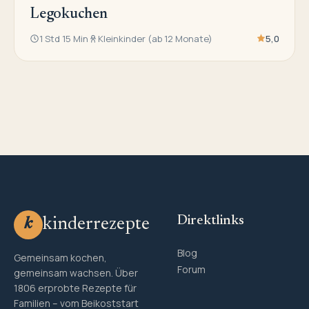
Legokuchen
1 Std 15 Min
Kleinkinder (ab 12 Monate)
5,0
Direktlinks
kinderrezepte
k
Blog
Gemeinsam kochen,
Forum
gemeinsam wachsen. Über
1806 erprobte Rezepte für
Familien – vom Beikoststart