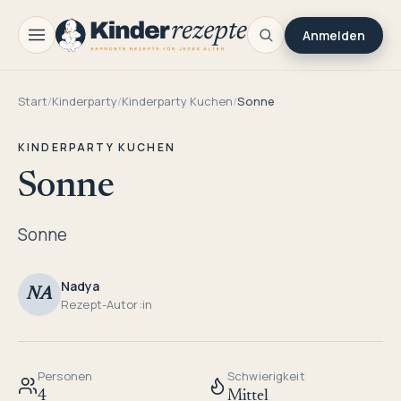
Anmelden
Start
/
Kinderparty
/
Kinderparty Kuchen
/
Sonne
KINDERPARTY KUCHEN
Sonne
Sonne
Nadya
NA
Rezept-Autor:in
Personen
Schwierigkeit
4
Mittel