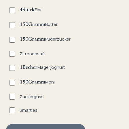
Eier
4
Stück
Butter
150
Gramm
Puderzucker
150
Gramm
Zitronensaft
Magerjoghurt
1
Becher
Mehl
150
Gramm
Zuckerguss
Smarties