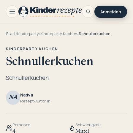
Anmelden
Start
/
Kinderparty
/
Kinderparty Kuchen
/
Schnullerkuchen
KINDERPARTY KUCHEN
Schnullerkuchen
Schnullerkuchen
Nadya
NA
Rezept-Autor:in
Personen
Schwierigkeit
4
Mittel