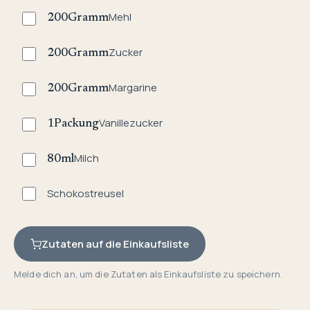
Mehl
200
Gramm
Zucker
200
Gramm
Margarine
200
Gramm
Vanillezucker
1
Packung
Milch
80
ml
Schokostreusel
Zutaten auf die Einkaufsliste
Melde dich an, um die Zutaten als Einkaufsliste zu speichern.