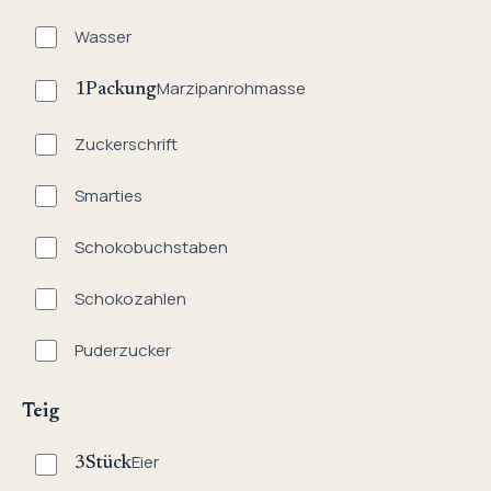
Wasser
Marzipanrohmasse
1
Packung
Zuckerschrift
Smarties
Schokobuchstaben
Schokozahlen
Puderzucker
Teig
Eier
3
Stück