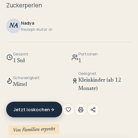
Zuckerperlen
Nadya
NA
Rezept-Autor:in
Gesamt
Portionen
1 Std
1
Geeignet
Schwierigkeit
Kleinkinder (ab 12
Mittel
Monate)
Jetzt loskochen
Von Familien erprobt