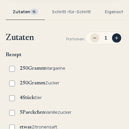
Zutaten
Schritt-für-Schritt
Eigenschaf
15
Zutaten
Portionen:
Rezept
Margarine
250
Gramm
Zucker
250
Gramm
Eier
4
Stück
Vanillezucker
5
Paeckchen
Zitronensaft
etwas