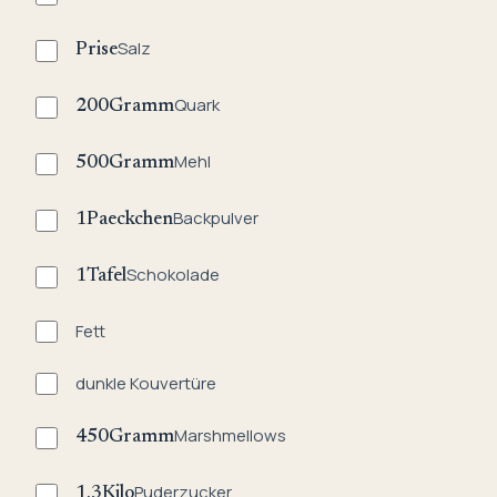
Salz
Prise
Quark
200
Gramm
Mehl
500
Gramm
Backpulver
1
Paeckchen
Schokolade
1
Tafel
Fett
dunkle Kouvertüre
Marshmellows
450
Gramm
Puderzucker
1.3
Kilo