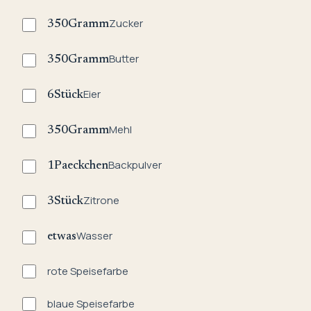
Zucker
350
Gramm
Butter
350
Gramm
Eier
6
Stück
Mehl
350
Gramm
Backpulver
1
Paeckchen
Zitrone
3
Stück
Wasser
etwas
rote Speisefarbe
blaue Speisefarbe