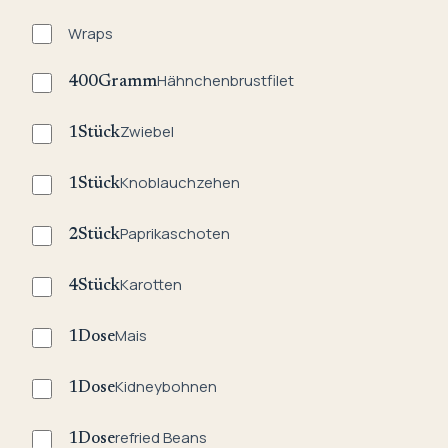
Wraps
Hähnchenbrustfilet
400
Gramm
Zwiebel
1
Stück
Knoblauchzehen
1
Stück
Paprikaschoten
2
Stück
Karotten
4
Stück
Mais
1
Dose
Kidneybohnen
1
Dose
refried Beans
1
Dose