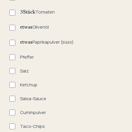
Tomaten
3
Stück
Olivenöl
etwas
Paprikapulver (süss)
etwas
Pfeffer
Salz
Ketchup
Salsa-Sauce
Cuminpulver
Taco-Chips