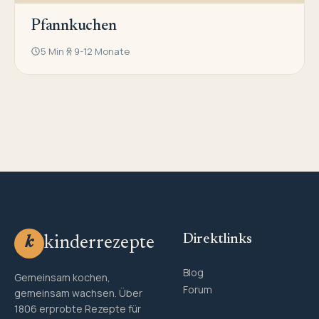
Pfannkuchen
5 Min
9-12 Monate
Direktlinks
kinderrezepte
k
Blog
Gemeinsam kochen,
Forum
gemeinsam wachsen. Über
1806 erprobte Rezepte für