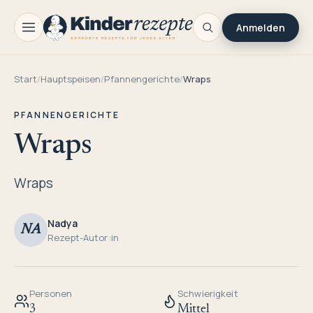
Anmelden
Start
/
Hauptspeisen
/
Pfannengerichte
/
Wraps
PFANNENGERICHTE
Wraps
Wraps
Nadya
NA
Rezept-Autor:in
Personen
Schwierigkeit
3
Mittel