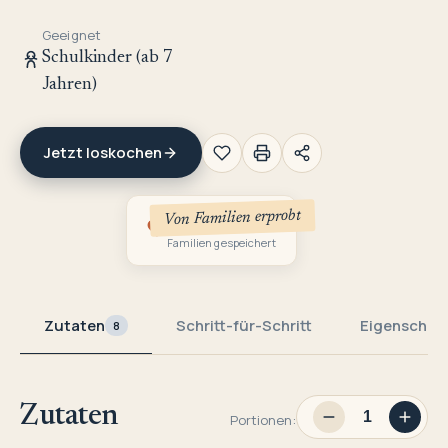
Geeignet
Schulkinder (ab 7
Jahren)
Jetzt loskochen
Von Familien erprobt
1
Familien gespeichert
Zutaten
Schritt-für-Schritt
Eigenschaf
8
Zutaten
Portionen: