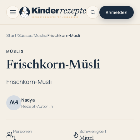
Anmelden
Start
/
Süsses
/
Müslis
/
Frischkorn-Müsli
MÜSLIS
Frischkorn-Müsli
Frischkorn-Müsli
Nadya
NA
Rezept-Autor:in
Personen
Schwierigkeit
1
Mittel