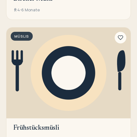
4-6 Monate
MÜSLIS
Frühstücksmüsli