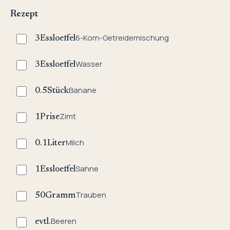
Rezept
6-Korn-Getreidemischung
3
Essloeffel
Wasser
3
Essloeffel
Banane
0.5
Stück
Zimt
1
Prise
Milch
0.1
Liter
Sahne
1
Essloeffel
Trauben
50
Gramm
Beeren
evtl.