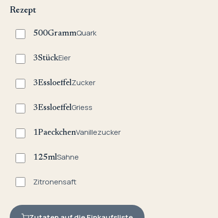
Rezept
Quark
500
Gramm
Eier
3
Stück
Zucker
3
Essloeffel
Griess
3
Essloeffel
Vanillezucker
1
Paeckchen
Sahne
125
ml
Zitronensaft
Zutaten auf die Einkaufsliste