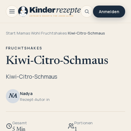
Anmelden
Start
/
Mamas Wohl
/
Fruchtshakes
/
Kiwi-Citro-Schmaus
FRUCHTSHAKES
Kiwi-Citro-Schmaus
Kiwi-Citro-Schmaus
Nadya
NA
Rezept-Autor:in
Gesamt
Portionen
5 Min
1