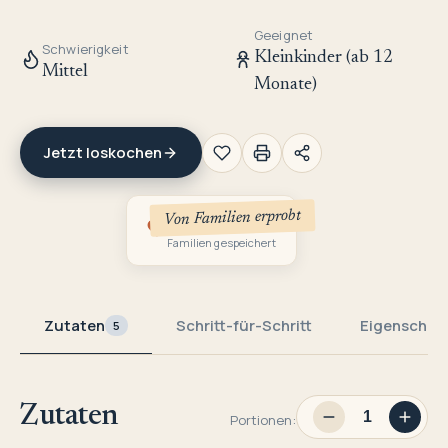
Geeignet
Schwierigkeit
Kleinkinder (ab 12
Mittel
Monate)
Jetzt loskochen
Von Familien erprobt
1
Familien gespeichert
Zutaten
Schritt-für-Schritt
Eigenschaf
5
Zutaten
Portionen: