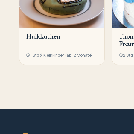
Hulkkuchen
Thom
Freu
1 Std
Kleinkinder (ab 12 Monate)
2 Std