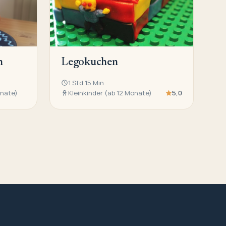
n
Legokuchen
1 Std 15 Min
onate)
Kleinkinder (ab 12 Monate)
5,0