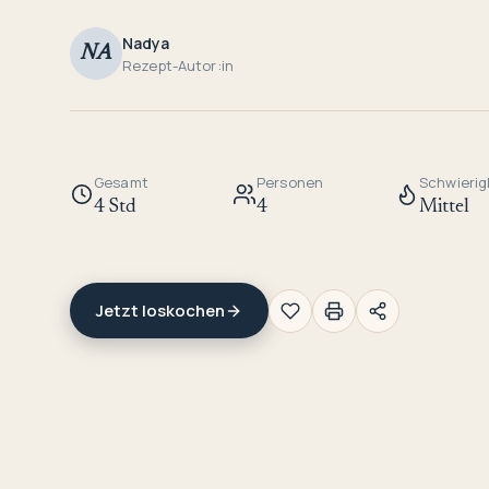
Nadya
NA
Rezept-Autor:in
Gesamt
Personen
Schwierig
4 Std
4
Mittel
Jetzt loskochen