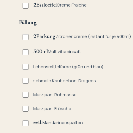
Creme Fraiche
2
Essloeffel
Füllung
Zitronencreme (Instant für je 400ml)
2
Packung
Multivitaminsaft
500
ml
Lebensmittelfarbe (grün und blau)
schmale Kaubonbon-Dragees
Marzipan-Rohmasse
Marzipan-Frösche
Mandarinenspalten
evtl.