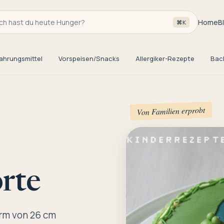
h hast du heute Hunger?
Home
B
⌘K
ahrungsmittel
Vorspeisen/Snacks
Allergiker-Rezepte
Bac
Von Familien erprobt
rte
orm von 26 cm