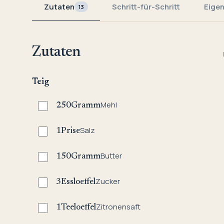
Zutaten
Schritt-für-Schritt
Eige
13
Zutaten
Teig
Mehl
250
Gramm
Salz
1
Prise
Butter
150
Gramm
Zucker
3
Essloeffel
Zitronensaft
1
Teeloeffel