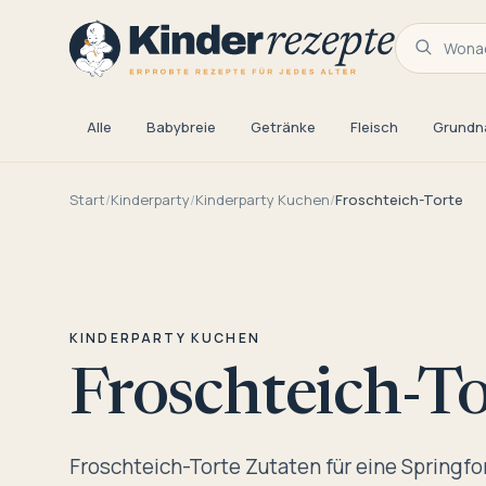
Wonac
Alle
Babybreie
Getränke
Fleisch
Grundn
Start
/
Kinderparty
/
Kinderparty Kuchen
/
Froschteich-Torte
KINDERPARTY KUCHEN
Froschteich-To
Froschteich-Torte Zutaten für eine Springf