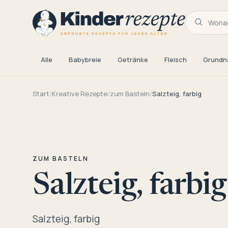
Wonac
Alle
Babybreie
Getränke
Fleisch
Grundn
Start
/
Kreative Rezepte
/
zum Basteln
/
Salzteig, farbig
ZUM BASTELN
Salzteig, farbig
Salzteig, farbig