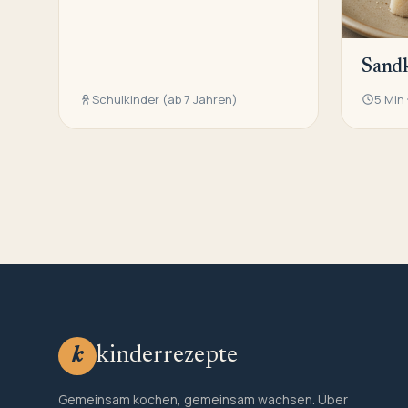
Sand
Schulkinder (ab 7 Jahren)
5 Min
kinderrezepte
k
Gemeinsam kochen, gemeinsam wachsen. Über