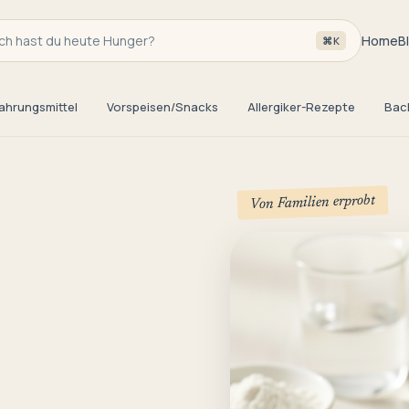
h hast du heute Hunger?
Home
B
⌘K
ahrungsmittel
Vorspeisen/Snacks
Allergiker-Rezepte
Bac
Von Familien erprobt