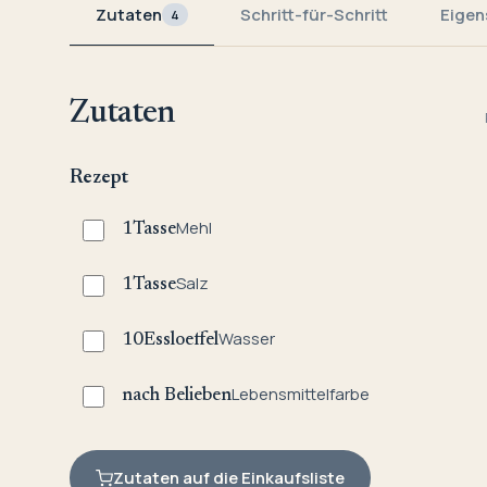
Zutaten
Schritt-für-Schritt
Eigen
4
Zutaten
Rezept
Mehl
1
Tasse
Salz
1
Tasse
Wasser
10
Essloeffel
Lebensmittelfarbe
nach Belieben
Zutaten auf die Einkaufsliste