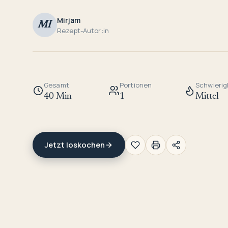
Mirjam
MI
Rezept-Autor:in
Gesamt
Portionen
Schwierig
40 Min
1
Mittel
Jetzt loskochen