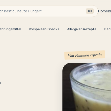
h hast du heute Hunger?
Home
B
⌘K
ahrungsmittel
Vorspeisen/Snacks
Allergiker-Rezepte
Bac
Von Familien erprobt
-