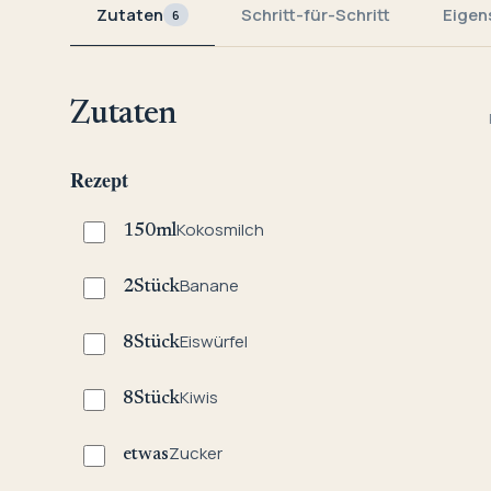
Zutaten
Schritt-für-Schritt
Eigen
6
Zutaten
Rezept
Kokosmilch
150
ml
Banane
2
Stück
Eiswürfel
8
Stück
Kiwis
8
Stück
Zucker
etwas