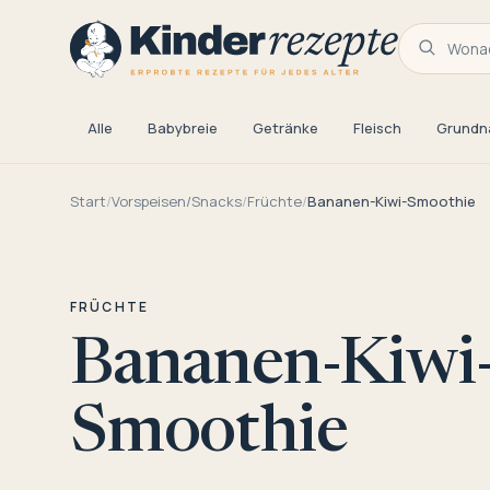
Wonac
Alle
Babybreie
Getränke
Fleisch
Grundn
Start
/
Vorspeisen/Snacks
/
Früchte
/
Bananen-Kiwi-Smoothie
FRÜCHTE
Bananen-Kiwi
Smoothie