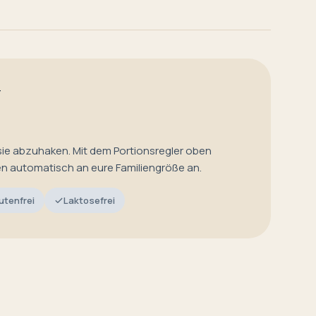
T
sie abzuhaken. Mit dem Portionsregler oben
en automatisch an eure Familiengröße an.
utenfrei
Laktosefrei