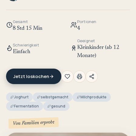
Gesamt
Portionen
8 Std 15 Min
4
Geeignet
Schwierigkeit
Kleinkinder (ab 12
Einfach
Monate)
Jetzt loskochen
Joghurt
selbstgemacht
Milchprodukte
Fermentation
gesund
Von Familien erprobt