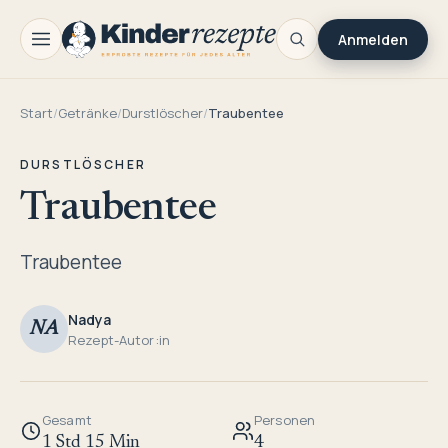
Anmelden
Start
/
Getränke
/
Durstlöscher
/
Traubentee
DURSTLÖSCHER
Traubentee
Traubentee
Nadya
NA
Rezept-Autor:in
Gesamt
Personen
1 Std 15 Min
4