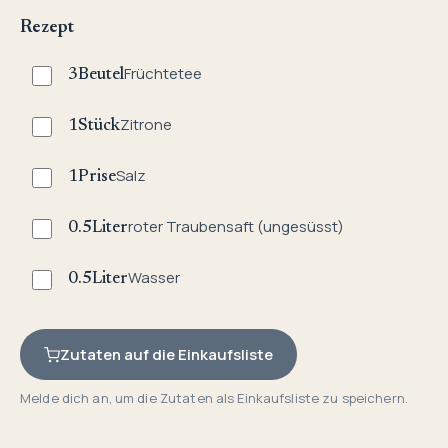
Rezept
Früchtetee
3
Beutel
Zitrone
1
Stück
Salz
1
Prise
roter Traubensaft (ungesüsst)
0.5
Liter
Wasser
0.5
Liter
Zutaten auf die Einkaufsliste
Melde dich an, um die Zutaten als Einkaufsliste zu speichern.