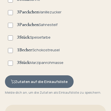
Vanillezucker
3
Paeckchen
Sahnesteif
3
Paeckchen
Speisefarbe
3
Stück
Schokostreusel
1
Becher
Marzipanrohmasse
3
Stück
Zutaten auf die Einkaufsliste
Melde dich an, um die Zutaten als Einkaufsliste zu speichern.