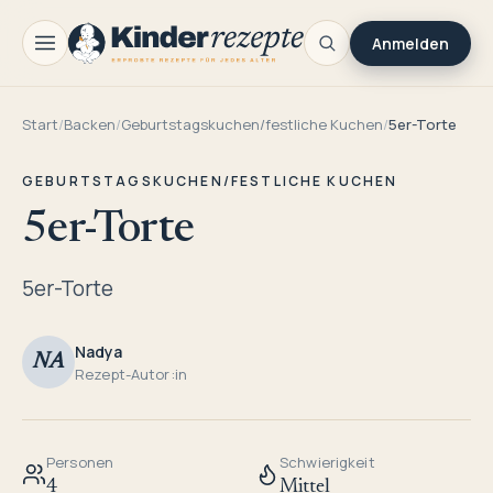
Anmelden
Start
/
Backen
/
Geburtstagskuchen/festliche Kuchen
/
5er-Torte
GEBURTSTAGSKUCHEN/FESTLICHE KUCHEN
5er-Torte
5er-Torte
Nadya
NA
Rezept-Autor:in
Personen
Schwierigkeit
4
Mittel