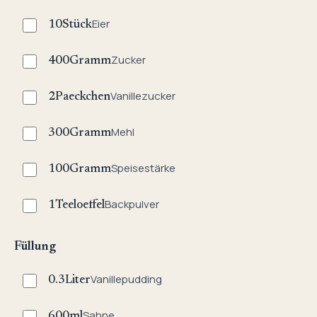
Eier
10
Stück
Zucker
400
Gramm
Vanillezucker
2
Paeckchen
Mehl
300
Gramm
Speisestärke
100
Gramm
Backpulver
1
Teeloeffel
Füllung
Vanillepudding
0.3
Liter
Sahne
600
ml