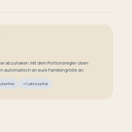
T
sie abzuhaken. Mit dem Portionsregler oben
en automatisch an eure Familiengröße an.
utenfrei
Laktosefrei