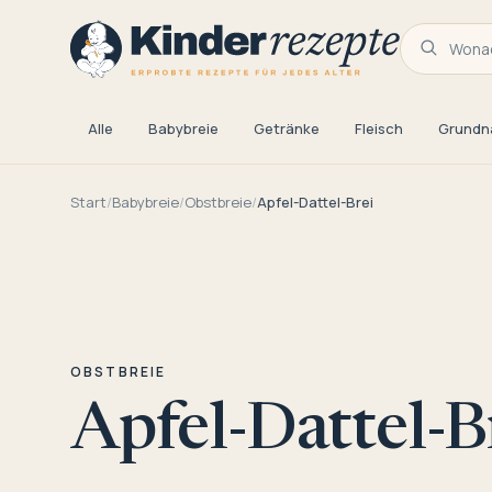
Wonac
Alle
Babybreie
Getränke
Fleisch
Grundn
Start
/
Babybreie
/
Obstbreie
/
Apfel-Dattel-Brei
OBSTBREIE
Apfel-Dattel-B