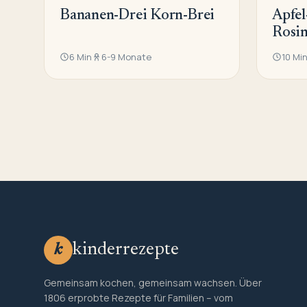
Bananen-Drei Korn-Brei
Apfel
Rosi
6 Min
6-9 Monate
10 Mi
kinderrezepte
k
Gemeinsam kochen, gemeinsam wachsen. Über
1806 erprobte Rezepte für Familien – vom