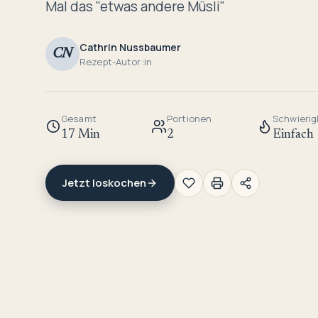
Mal das "etwas andere Müsli"
Cathrin Nussbaumer
CN
Rezept-Autor:in
Gesamt
Portionen
Schwierig
17 Min
2
Einfach
Jetzt loskochen