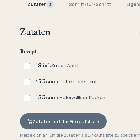
Zutaten
Schritt-für-Schritt
Eigen
3
Zutaten
Rezept
Süsser Apfel
1
Stück
Datteln entsteint
45
Gramm
Hafervollkornflocken
15
Gramm
Zutaten auf die Einkaufsliste
Melde dich an, um die Zutaten als Einkaufsliste zu speichern