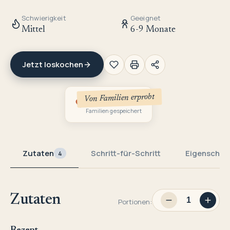
Schwierigkeit
Geeignet
Mittel
6-9 Monate
Jetzt loskochen
Von Familien erprobt
1
Familien gespeichert
Zutaten
Schritt-für-Schritt
Eigenschaf
4
Zutaten
Portionen: