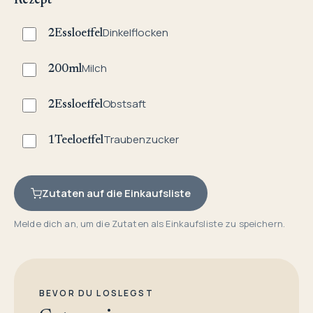
Rezept
Dinkelflocken
2
Essloeffel
Milch
200
ml
Obstsaft
2
Essloeffel
Traubenzucker
1
Teeloeffel
Zutaten auf die Einkaufsliste
Melde dich an, um die Zutaten als Einkaufsliste zu speichern.
BEVOR DU LOSLEGST