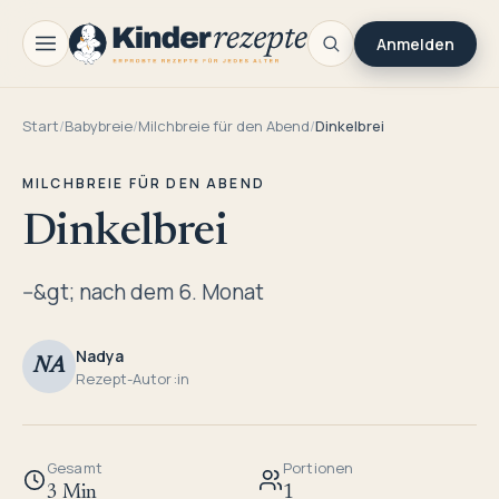
Anmelden
Start
/
Babybreie
/
Milchbreie für den Abend
/
Dinkelbrei
MILCHBREIE FÜR DEN ABEND
Dinkelbrei
--&gt; nach dem 6. Monat
Nadya
NA
Rezept-Autor:in
Gesamt
Portionen
3 Min
1