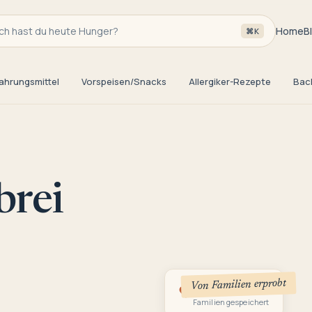
h hast du heute Hunger?
Home
B
⌘K
ahrungsmittel
Vorspeisen/Snacks
Allergiker-Rezepte
Bac
brei
Von Familien erprobt
1
Familien gespeichert