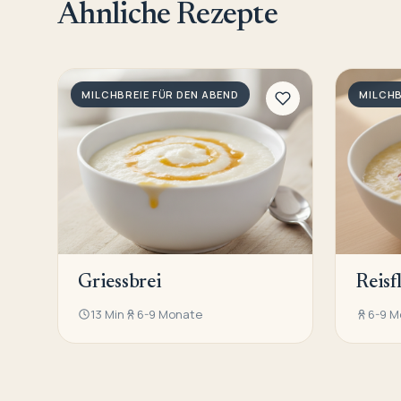
Ähnliche Rezepte
MILCHBREIE FÜR DEN ABEND
MILCHB
Griessbrei
Reisf
13 Min
6-9 Monate
6-9 M