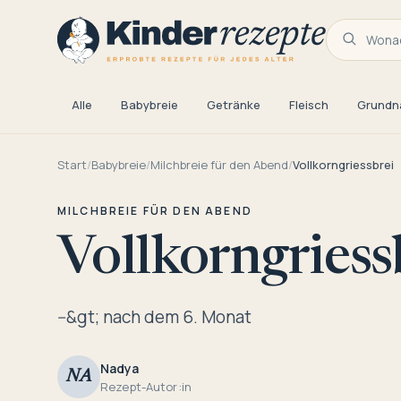
Wonac
Alle
Babybreie
Getränke
Fleisch
Grundn
Start
/
Babybreie
/
Milchbreie für den Abend
/
Vollkorngriessbrei
MILCHBREIE FÜR DEN ABEND
Vollkorngriess
--&gt; nach dem 6. Monat
Nadya
NA
Rezept-Autor:in