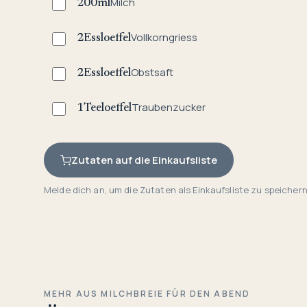
Milch
200
ml
Vollkorngriess
2
Essloeffel
Obstsaft
2
Essloeffel
Traubenzucker
1
Teeloeffel
Zutaten auf die Einkaufsliste
Melde dich an, um die Zutaten als Einkaufsliste zu speichern
MEHR AUS MILCHBREIE FÜR DEN ABEND