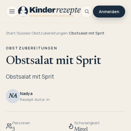
Anmelden
Start
/
Süsses
/
Obstzubereitungen
/
Obstsalat mit Sprit
OBSTZUBEREITUNGEN
Obstsalat mit Sprit
Obstsalat mit Sprit
Nadya
NA
Rezept-Autor:in
Personen
Schwierigkeit
3
Mittel