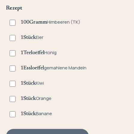
Rezept
Himbeeren (TK)
100
Gramm
Eier
1
Stück
Honig
1
Teeloeffel
gemahlene Mandeln
1
Essloeffel
Kiwi
1
Stück
Orange
1
Stück
Banane
1
Stück