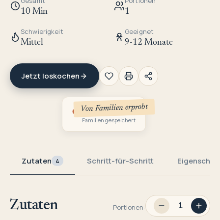
Gesamt
Portionen
10 Min
1
Schwierigkeit
Geeignet
Mittel
9-12 Monate
Jetzt loskochen
Von Familien erprobt
1
Familien gespeichert
Zutaten
Schritt-für-Schritt
Eigenschaf
4
Zutaten
Portionen: