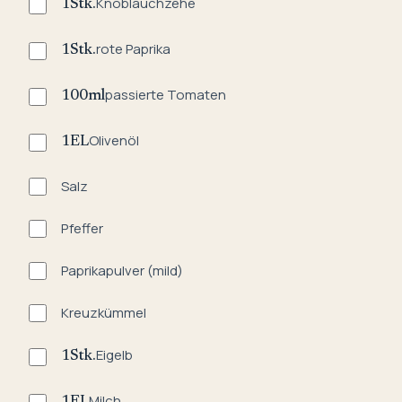
Knoblauchzehe
1
Stk.
rote Paprika
1
Stk.
passierte Tomaten
100
ml
Olivenöl
1
EL
Salz
Pfeffer
Paprikapulver (mild)
Kreuzkümmel
Eigelb
1
Stk.
Milch