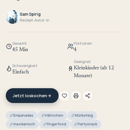
Sam Spirig
Rezept-Autor:in
Gesamt
Portionen
45 Min
4
Geeignet
Schwierigkeit
Kleinkinder (ab 12
Einfach
Monate)
Jetzt loskochen
Empanadas
Hähnchen
Mürbeteig
mexikanisch
Fingerfood
Partysnack