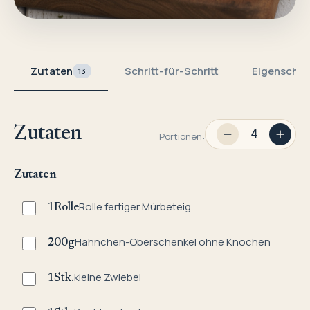
Zutaten
Schritt-für-Schritt
Eigenschaf
13
Zutaten
Portionen:
Zutaten
Rolle fertiger Mürbeteig
1
Rolle
Hähnchen-Oberschenkel ohne Knochen
200
g
kleine Zwiebel
1
Stk.