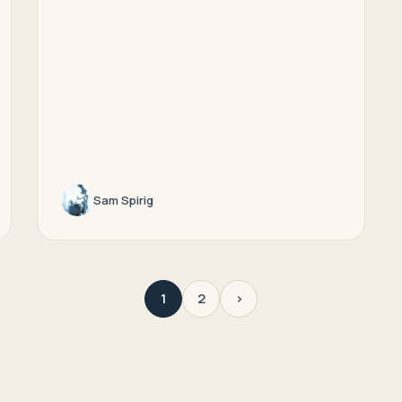
Sam Spirig
1
2
›