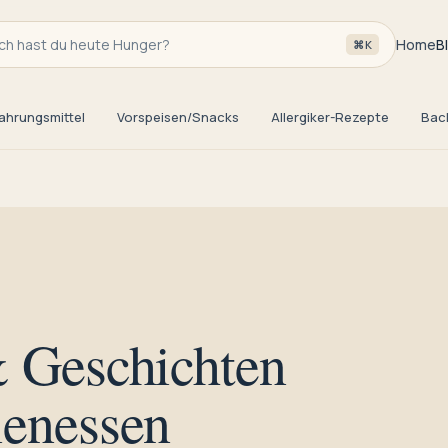
h hast du heute Hunger?
Home
B
⌘K
ahrungsmittel
Vorspeisen/Snacks
Allergiker-Rezepte
Bac
& Geschichten
ienessen