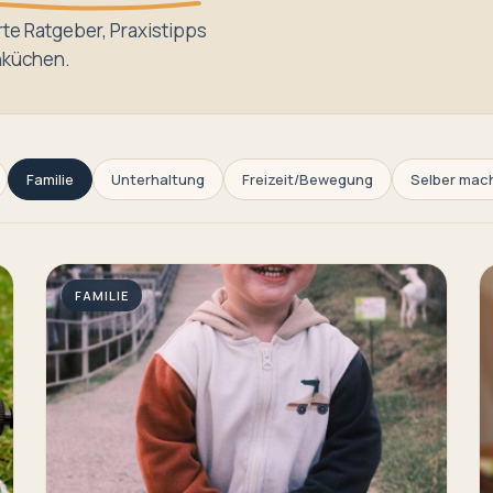
te Ratgeber, Praxistipps
nküchen.
Familie
Unterhaltung
Freizeit/Bewegung
Selber mac
FAMILIE