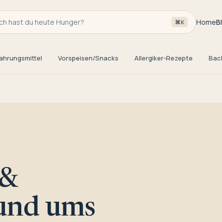
h hast du heute Hunger?
Home
B
⌘K
ahrungsmittel
Vorspeisen/Snacks
Allergiker-Rezepte
Bac
 &
rund ums