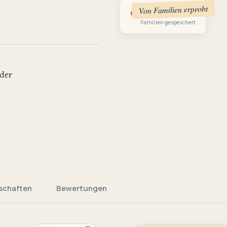
Von Familien erprobt
1
Familien gespeichert
der
schaften
Bewertungen