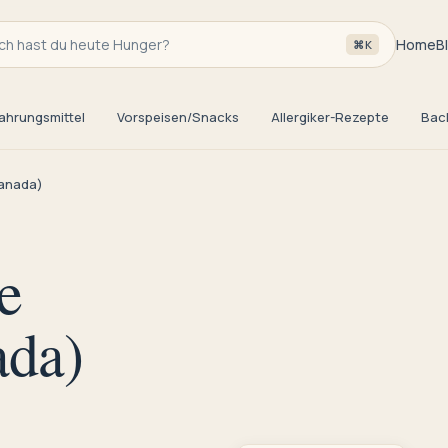
h hast du heute Hunger?
Home
B
⌘K
ahrungsmittel
Vorspeisen/Snacks
Allergiker-Rezepte
Bac
ranada)
e
ada)