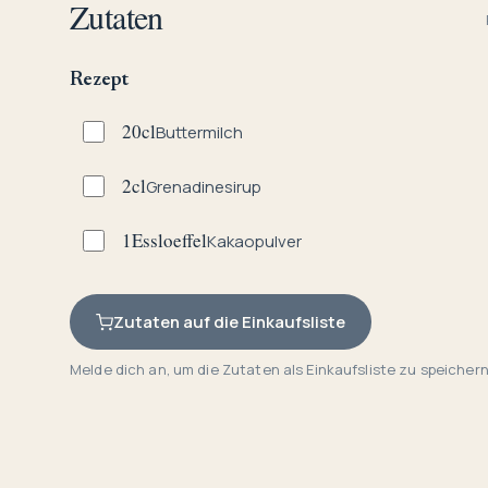
Zutaten
Rezept
20
cl
Buttermilch
2
cl
Grenadinesirup
1
Essloeffel
Kakaopulver
Zutaten auf die Einkaufsliste
Melde dich an, um die Zutaten als Einkaufsliste zu speichern