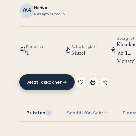
Nadya
NA
Rezept-Autor:in
Geeignet
Kleinkin
Personen
Schwierigkeit
1
Mittel
(ab 12
Monate)
Jetzt loskochen
Zutaten
Schritt-für-Schritt
Eigen
3