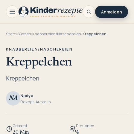
Anmelden
Start
/
Süsses
/
Knabbereien/Naschereien
/
Kreppelchen
KNABBEREIEN/NASCHEREIEN
Kreppelchen
Kreppelchen
Nadya
NA
Rezept-Autor:in
Gesamt
Personen
20 Min
4