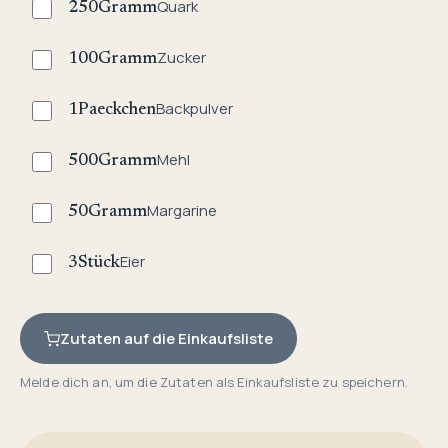
Quark
250
Gramm
Zucker
100
Gramm
Backpulver
1
Paeckchen
Mehl
500
Gramm
Margarine
50
Gramm
Eier
3
Stück
Zutaten auf die Einkaufsliste
Melde dich an, um die Zutaten als Einkaufsliste zu speichern.